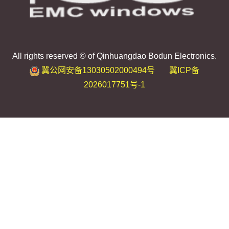
All rights reserved © of Qinhuangdao Bodun Electronics.
冀公网安备13030502000494号
冀ICP备
2026017751号-1