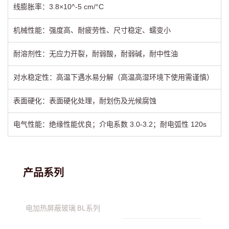
线膨胀率：3.8×10^-5 cm/°C
机械性能：强度高、耐疲劳性、尺寸稳定、蠕变小
耐溶剂性：无应力开裂，耐弱酸，耐弱碱，耐中性油
对水稳定性：高温下遇水易分解（高温高湿环境下使用需谨慎）
表面硬化：表面硬化处理，耐划伤及光候腐蚀
电气性能：绝缘性能优良；介电系数 3.0-3.2；耐电弧性 120s
产品系列
电加热屏蔽玻璃 BL系列