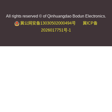
All rights reserved © of Qinhuangdao Bodun Electronics.
冀公网安备13030502000494号
冀ICP备
2026017751号-1