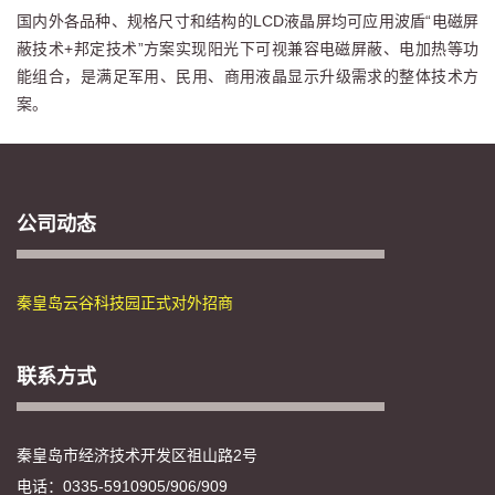
国内外各品种、规格尺寸和结构的LCD液晶屏均可应用波盾“电磁屏
蔽技术+邦定技术”方案实现阳光下可视兼容电磁屏蔽、电加热等功
能组合，是满足军用、民用、商用液晶显示升级需求的整体技术方
案。
公司动态
秦皇岛云谷科技园正式对外招商
联系方式
秦皇岛市经济技术开发区祖山路2号
电话：0335-5910905/906/909