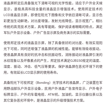
液晶屏邦定后具备强光下清晰可视的光学性能，适应于户外全天候
显示，是极具高科技含量的液晶显示增强技术。使用邦定技术的
LCD液晶显示屏，即使在阳光下图像和文字依旧清晰可读，显示色
彩更加生动鲜艳，对比度增强，发射光线降低，显示视宽广。相比
传统的高亮技术方案，具有零能耗、保护阅读者眼睛的特点，满足
军队户外显示设备、户外广告显示屏及商务演示的实际需要。
使用邦定技术的液晶显示屏，除了具备很好的对比度、有效实现阳
光下可视，同时还增强了液晶屏的机械性能。能够有效吸收振动，
使液晶屏具有良好的抗冲击和抗振动性，消除振动对液晶屏引发的
水纹现象以及坏像素点的产生，邦定技术满足GJB150规定的温度、
湿度、振动、冲击、低气压等要求。保护液晶屏在恶劣环境下的使
用，有效延长LCD显示屏的使用寿命。
具备阳光下可视邦定（Bonding）光学技术的液晶屏，广泛装置在军
用野战部队户外显示设备，民用户外液晶广告宣传显示、户外电子
标牌显示、户外的车载电视、ATM机、加油机、显示仪器仪表以及
其它复杂恶劣环境中，是液晶显示的升级增强技术方案。